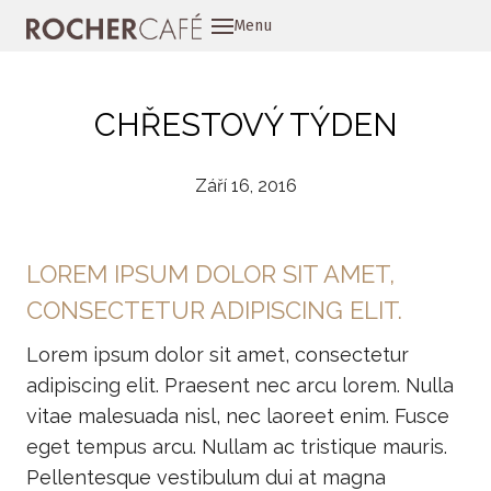
Menu
PŘÍB
SLUŽ
CHŘESTOVÝ TÝDEN
PROD
Září 16, 2016
PROČ
KONT
LOREM IPSUM DOLOR SIT AMET,
NEJE
CONSECTETUR ADIPISCING ELIT.
E-SH
Lorem ipsum dolor sit amet, consectetur
TECH
adipiscing elit. Praesent nec arcu lorem. Nulla
vitae malesuada nisl, nec laoreet enim. Fusce
eget tempus arcu. Nullam ac tristique mauris.
Pellentesque vestibulum dui at magna